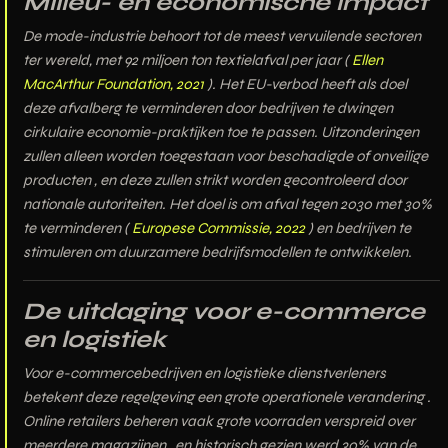
Milieu- en economische impact
De mode-industrie behoort tot de meest vervuilende sectoren
ter wereld, met
92 miljoen ton textielafval per jaar
(
Ellen
MacArthur Foundation, 2021
). Het EU-verbod heeft als doel
deze afvalberg te verminderen door bedrijven te dwingen
cirkulaire economie-praktijken
toe te passen. Uitzonderingen
zullen alleen worden toegestaan voor
beschadigde of onveilige
producten
, en deze zullen strikt worden gecontroleerd door
nationale autoriteiten. Het doel is om
afval tegen 2030 met 30%
te verminderen
(
Europese Commissie, 2022
) en bedrijven te
stimuleren om duurzamere bedrijfsmodellen te ontwikkelen.
De uitdaging voor e-commerce
en logistiek
Voor
e-commercebedrijven en logistieke dienstverleners
betekent deze regelgeving een
grote operationele verandering
.
Online retailers beheren vaak
grote voorraden verspreid over
meerdere magazijnen
, en historisch gezien werd
30% van de