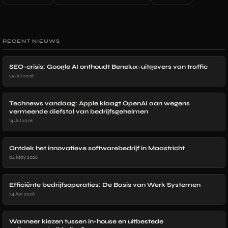
RECENT NIEUWS
SEO-crisis: Google AI onthoudt Benelux-uitgevers van traffic
29 Jul 2026
Technews vandaag: Apple klaagt OpenAI aan wegens
vermeende diefstal van bedrijfsgeheimen
14 Jul 2026
Ontdek het innovatieve softwarebedrijf in Maastricht
04 May 2026
Efficiënte bedrijfsoperaties: De Basis van Werk Systemen
24 Apr 2026
Wanneer kiezen tussen in-house en uitbestede