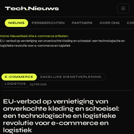
Tech
.
Nieuws
NIEUWS
PERSBERICHTEN
PARTNERS
OVER ONS
CO
Home
Nieuwsfeed
Alle e-commerce artikelen
›
›
›
EU-verbod op vernietiging van onverkochte kleding en schoeisel: een technologische en
logistieke revolutie voor e-commerce en logistiek
E-COMMERCE
ZAKELIJKE DIENSTVERLENING.
LOGISTICS.
25 Feb 2026
EU-verbod op vernietiging van
onverkochte kleding en schoeisel:
een technologische en logistieke
revolutie voor e-commerce en
logistiek