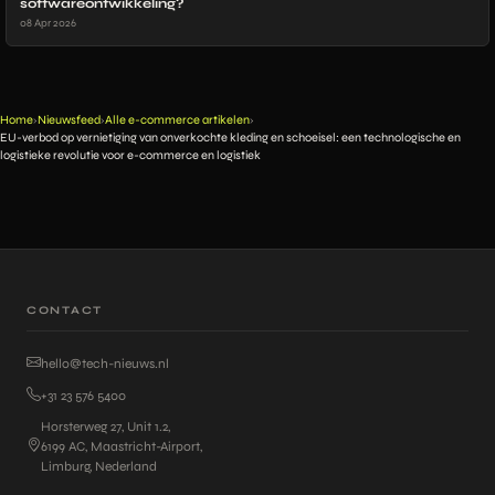
softwareontwikkeling?
08 Apr 2026
Home
Nieuwsfeed
Alle e-commerce artikelen
›
›
›
EU-verbod op vernietiging van onverkochte kleding en schoeisel: een technologische en
logistieke revolutie voor e-commerce en logistiek
CONTACT
hello@tech-nieuws.nl
+31 23 576 5400
Horsterweg 27, Unit 1.2,
6199 AC, Maastricht-Airport,
Limburg, Nederland